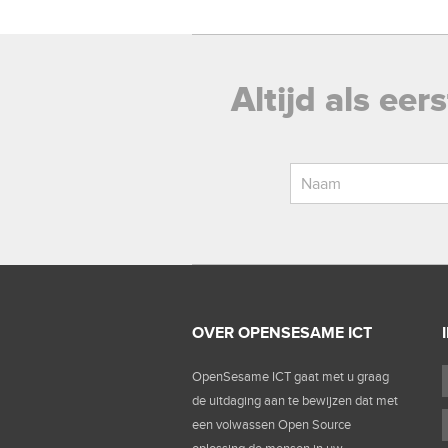
Altijd als ee
OVER OPENSESAME ICT
OpenSesame ICT gaat met u graag
de uitdaging aan te bewijzen dat met
een volwassen Open Source