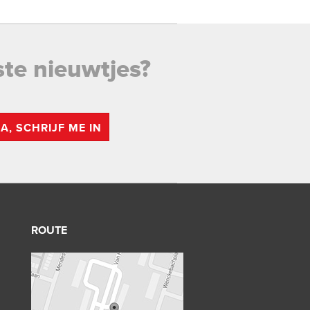
ste nieuwtjes?
JA, SCHRIJF ME IN
ROUTE