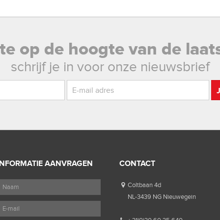
rste op de hoogte van de laat
schrijf je in voor onze nieuwsbrief
INFORMATIE AANVRAGEN
CONTACT
Coltbaan 4d
NL-3439 NG Nieuwegein