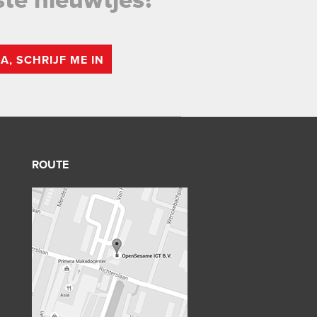
ste nieuwtjes?
JA, SCHRIJF ME IN
ROUTE