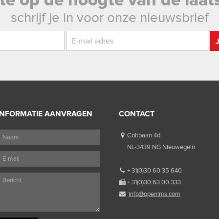
rste op de hoogte van de laat
schrijf je in voor onze nieuwsbrief
INFORMATIE AANVRAGEN
CONTACT
Coltbaan 4d
NL-3439 NG Nieuwegein
+ 31(0)30 60 35 640
+ 31(0)30 63 00 333
info@openims.com