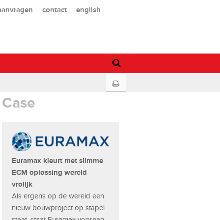
 aanvragen
contact
english
Case
Euramax kleurt met slimme
ECM oplossing wereld
vrolijk
Als ergens op de wereld een
nieuw bouwproject op stapel
staat, staat Euramax vooraan