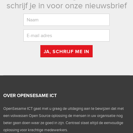
schrijf je in voor onze nieuwsbrief
JA, SCHRIJF ME IN
OVER OPENSESAME ICT
OpenSesame ICT gaat met u graag de uitdaging aan te bewijzen dat met
een volwassen Open Source oplossing de mensen in uw organisatie nog
beter gaan doen waar ze goed in zijn. Centraal staat altijd de eenvoudige
oplossing voor krachtige medewerkers.