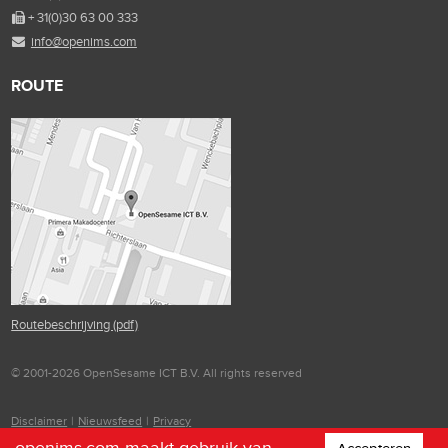
+ 31(0)30 63 00 333
info@openims.com
ROUTE
Routebeschrijving (pdf)
© 2001-2026 OpenSesame ICT B.V. All rights reserved
Disclaimer
|
Nieuwsfeed
|
Privacy