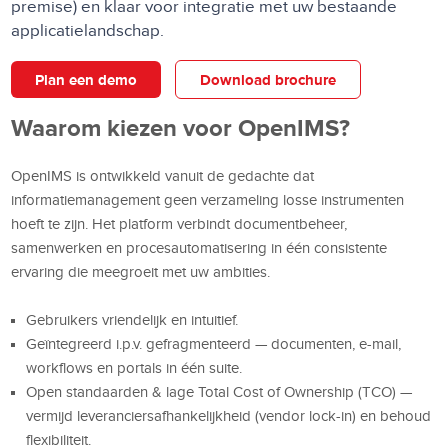
premise) en klaar voor integratie met uw bestaande
applicatielandschap.
Plan een demo
Download brochure
Waarom kiezen voor OpenIMS?
OpenIMS is ontwikkeld vanuit de gedachte dat
informatiemanagement geen verzameling losse instrumenten
hoeft te zijn. Het platform verbindt documentbeheer,
samenwerken en procesautomatisering in één consistente
ervaring die meegroeit met uw ambities.
Gebruikers vriendelijk en intuitief.
Geïntegreerd i.p.v. gefragmenteerd — documenten, e-mail,
workflows en portals in één suite.
Open standaarden & lage Total Cost of Ownership (TCO) —
vermijd leveranciersafhankelijkheid (vendor lock-in) en behoud
flexibiliteit.