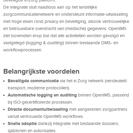
De integratie sluit naadloos aan op het landelijke
zorgcommunicatienetwerk en ondersteunt informatie-uitwisseling
met hoge eisen rond privacy en beveiliging, alsook vertrouwelijke
en betrouwbare overdracht van (medische) gegevens. OpenIMS
ziet bovendien erop toe dat alle activiteiten worden gevolgd en
vastgelegd (
logging
&
auditing
) binnen bestaande DMS- en
workflowprocessen.
Belangrijkste voordelen
Beveiligde communicatie
via het e-Zorg netwerk (versleuteld
transport, moderne protocollen).
Automatische logging en auditing
binnen OpenIMS, passend
bij ISO-gecertificeerde processen.
Directe documentuitwisseling
met aangesloten zorgpartners
vanuit vertrouwde OpenIMS-workflows.
Snelle adoptie
dankzij integratie met bestaande dossiers,
sjablonen en autorisaties.