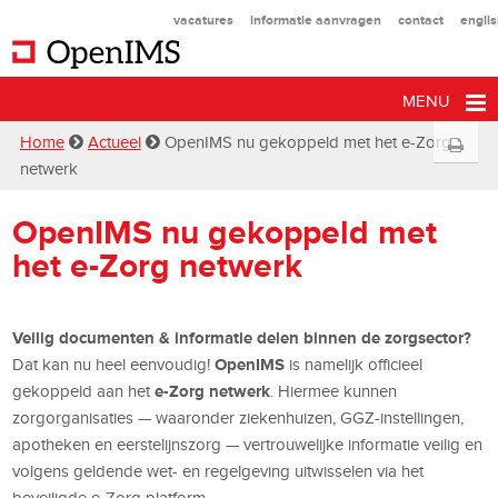
vacatures
informatie aanvragen
contact
engli
MENU
Home
Actueel
OpenIMS nu gekoppeld met het e-Zorg
netwerk
OpenIMS nu gekoppeld met
het e-Zorg netwerk
Veilig documenten & informatie delen binnen de zorgsector?
OpenIMS
Dat kan nu heel eenvoudig!
is namelijk officieel
e-Zorg netwerk
gekoppeld aan het
. Hiermee kunnen
zorgorganisaties — waaronder ziekenhuizen, GGZ-instellingen,
apotheken en eerstelijnszorg — vertrouwelijke informatie veilig en
volgens geldende wet- en regelgeving uitwisselen via het
beveiligde e-Zorg platform.