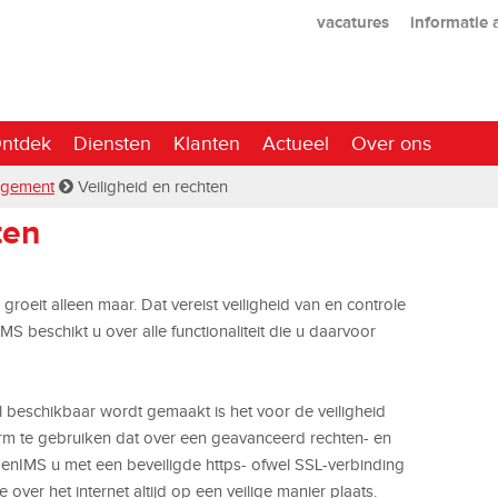
vacatures
informatie
ntdek
Diensten
Klanten
Actueel
Over ons
gement
Veiligheid en rechten
ten
oeit alleen maar. Dat vereist veiligheid van en controle
 beschikt u over alle functionaliteit die u daarvoor
l beschikbaar wordt gemaakt is het voor de veiligheid
m te gebruiken dat over een geavanceerd rechten- en
penIMS u met een beveiligde https- ofwel SSL-verbinding
ver het internet altijd op een veilige manier plaats.