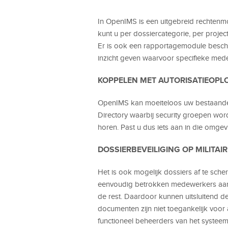
In OpenIMS is een uitgebreid rechtenm
kunt u per dossiercategorie, per proje
Er is ook een rapportagemodule beschi
inzicht geven waarvoor specifieke med
KOPPELEN MET AUTORISATIEOPL
OpenIMS kan moeiteloos uw bestaande c
Directory waarbij security groepen wo
horen. Past u dus iets aan in die omgev
DOSSIERBEVEILIGING OP MILITAI
Het is ook mogelijk dossiers af te sche
eenvoudig betrokken medewerkers aan 
de rest. Daardoor kunnen uitsluitend 
documenten zijn niet toegankelijk voor
functioneel beheerders van het systeem