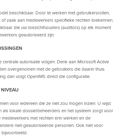
odel beschikbaar. Door te werken met gebruikersrollen,
ct of zaak aan medewerkers specifieke rechten toekennen.
kbaar die uw toezichthouders (auditors) op elk moment
ewerkers geautoriseerd zijn.
OSSINGEN
entrale autorisatie volgen. Denk aan Microsoft Active
rden overgenomen met de gebruikers die daarin thuis
ing dan volgt OpenIMS direct die configuratie.
R NIVEAU
rmen voor iedereen die ze niet zou mogen inzien. U wijst
als lokale dossierbeheerders en het systeem zorgt voor
de medewerkers met rechten erin werken en de
 andere niet-geautoriseerde personen. Ook niet voor
 bijvoorbeeld.