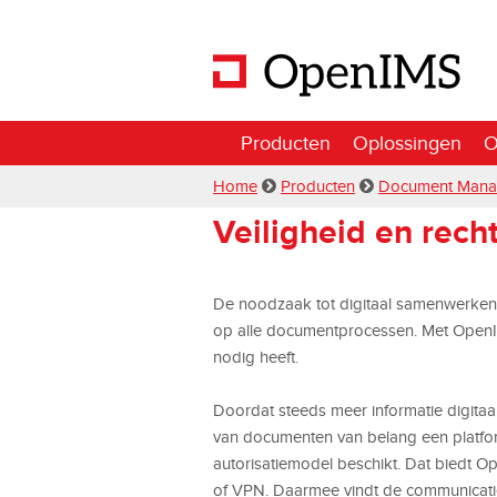
Producten
Oplossingen
O
Home
Producten
Document Mana
Veiligheid en rech
De noodzaak tot digitaal samenwerken gr
op alle documentprocessen. Met OpenIMS
nodig heeft.
Doordat steeds meer informatie digitaa
van documenten van belang een platfor
autorisatiemodel beschikt. Dat biedt O
of VPN. Daarmee vindt de communicatie o