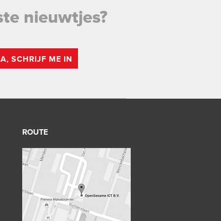
ste nieuwtjes?
JA, SCHRIJF ME IN
ROUTE