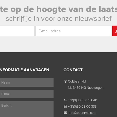
rste op de hoogte van de laat
schrijf je in voor onze nieuwsbrief
INFORMATIE AANVRAGEN
CONTACT
Coltbaan 4d
NL-3439 NG Nieuwegein
+ 31(0)30 60 35 640
+ 31(0)30 63 00 333
info@openims.com