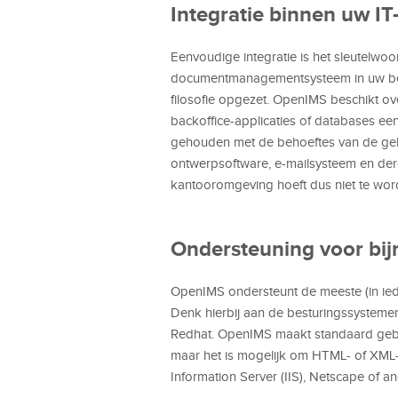
Integratie binnen uw IT
Eenvoudige integratie is het sleutelwoo
documentmanagementsysteem in uw best
filosofie opgezet. OpenIMS beschikt ov
backoffice-applicaties of databases e
gehouden met de behoeftes van de gebr
ontwerpsoftware, e-mailsysteem en der
kantooromgeving hoeft dus niet te wo
Ondersteuning voor bijn
OpenIMS ondersteunt de meeste (in iede
Denk hierbij aan de besturingssysteme
Redhat. OpenIMS maakt standaard gebru
maar het is mogelijk om HTML- of XML-co
Information Server (IIS), Netscape of an