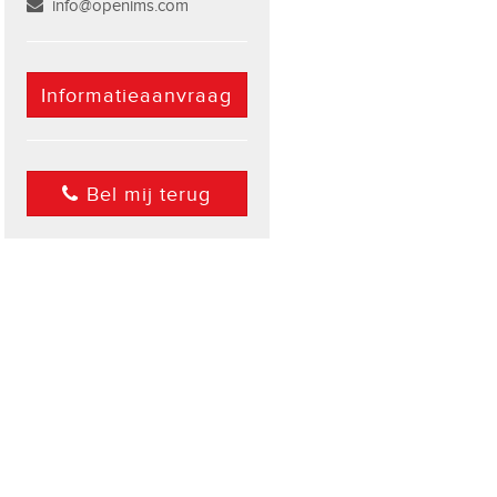
info@openims.com
Informatieaanvraag
Bel mij terug