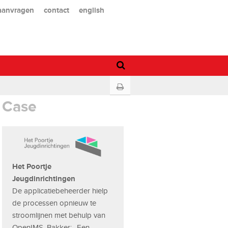
 aanvragen
contact
english
Case
Het Poortje
Jeugdinrichtingen
De applicatiebeheerder hielp
de processen opnieuw te
stroomlijnen met behulp van
OpenIMS. Bakker: ,,Een