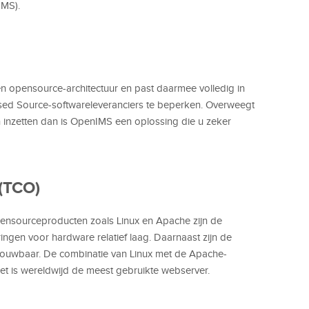
MS).
n opensource-architectuur en past daarmee volledig in
osed Source-softwareleveranciers te beperken. Overweegt
 inzetten dan is OpenIMS een oplossing die u zeker
(TCO)
nsourceproducten zoals Linux en Apache zijn de
ringen voor hardware relatief laag. Daarnaast zijn de
trouwbaar. De combinatie van Linux met de Apache-
et is wereldwijd de meest gebruikte webserver.