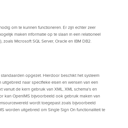
dig om te kunnen functioneren. Er zijn echter zeer
ogelijk maken informatie op te slaan in een relationeel
oals Microsoft SQL Server, Oracle en IBM DB2.
 standaarden opgezet. Hierdoor beschikt het systeem
 uitgebreid naar specifieke eisen en wensen van een
kt vanuit de kern gebruik van XML, XML schema's en
oor kan OpenIMS bijvoorbeeld ook gebruik maken van
pensourcewereld wordt toegepast zoals bijvoorbeeld
orden uitgebreid om Single Sign On functionaliteit te