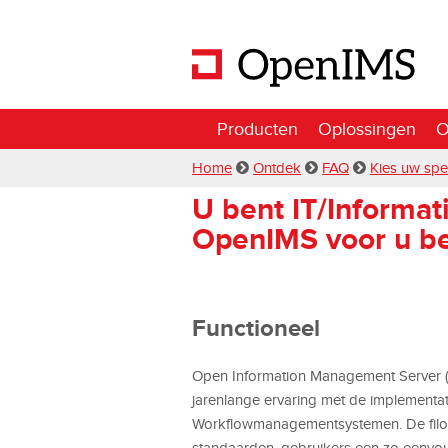
Producten
Oplossingen
O
Home
Ontdek
FAQ
Kies uw spe
U bent IT/Informa
OpenIMS voor u b
Functioneel
Open Information Management Server (
jarenlange ervaring met de implementat
Workflowmanagementsystemen. De filo
standaarden, gebruikers een zo eenvoud