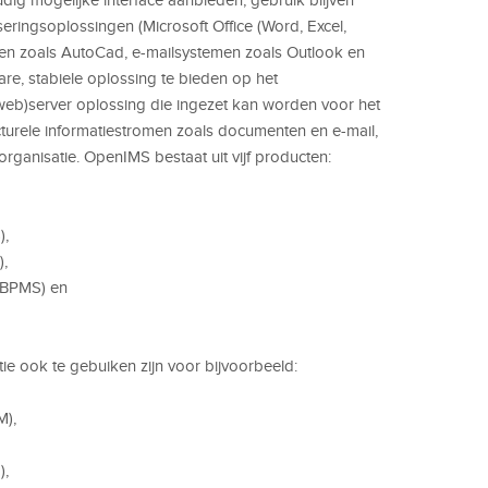
ringsoplossingen (Microsoft Office (Word, Excel,
en zoals AutoCad, e-mailsystemen zoals Outlook en
re, stabiele oplossing te bieden op het
eb)server oplossing die ingezet kan worden voor het
turele informatiestromen zoals documenten en e-mail,
organisatie. OpenIMS bestaat uit vijf producten:
),
,
(BPMS) en
ie ook te gebuiken zijn voor bijvoorbeeld:
M),
),