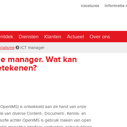
vacatures
informatie
ntdek
Diensten
Klanten
Actueel
Over ons
cialisme
ICT manager
tie manager. Wat kan
etekenen?
OpenIMS) is ontwikkeld aan de hand van onze
ie van diverse Content-, Document-, Kennis- en
sofie achter OpenIMS is gebruik maken van open
ig mogelijke interface aanbieden, gebruik blijven