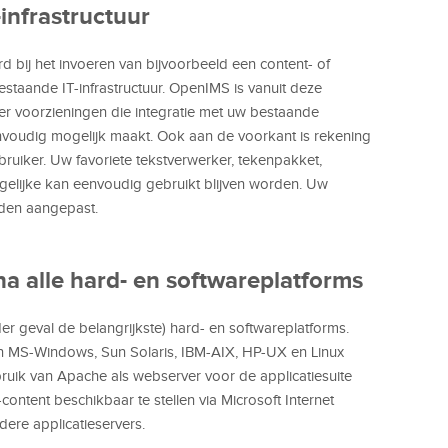
-infrastructuur
rd bij het invoeren van bijvoorbeeld een content- of
aande IT-infrastructuur. OpenIMS is vanuit deze
er voorzieningen die integratie met uw bestaande
envoudig mogelijk maakt. Ook aan de voorkant is rekening
uiker. Uw favoriete tekstverwerker, tekenpakket,
gelijke kan eenvoudig gebruikt blijven worden. Uw
rden aangepast.
a alle hard- en softwareplatforms
r geval de belangrijkste) hard- en softwareplatforms.
n MS-Windows, Sun Solaris, IBM-AIX, HP-UX en Linux
ik van Apache als webserver voor de applicatiesuite
ntent beschikbaar te stellen via Microsoft Internet
dere applicatieservers.