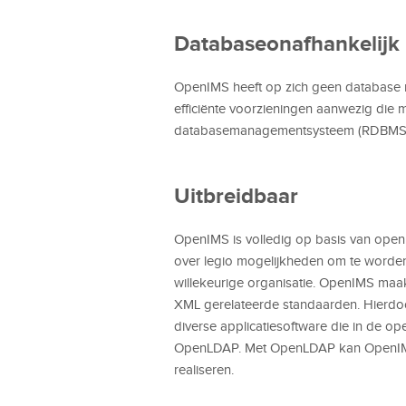
Databaseonafhankelijk
OpenIMS heeft op zich geen database no
efficiënte voorzieningen aanwezig die m
databasemanagementsysteem (RDBMS), z
Uitbreidbaar
OpenIMS is volledig op basis van open
over legio mogelijkheden om te worden
willekeurige organisatie. OpenIMS maa
XML gerelateerde standaarden. Hierd
diverse applicatiesoftware die in de o
OpenLDAP. Met OpenLDAP kan OpenIMS w
realiseren.