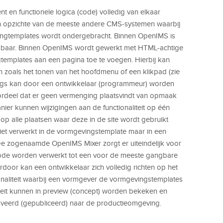
t en functionele logica (code) volledig van elkaar
ten opzichte van de meeste andere CMS-systemen waarbij
vingtemplates wordt ondergebracht. Binnen OpenIMS is
kbaar. Binnen OpenIMS wordt gewerkt met HTML-achtige
gtemplates aan een pagina toe te voegen. Hierbij kan
 zoals het tonen van het hoofdmenu of een klikpad (zie
 de tags kan door een ontwikkelaar (programmeur) worden
oordeel dat er geen vermenging plaatsvindt van opmaak
ier kunnen wijzigingen aan de functionaliteit op één
p alle plaatsen waar deze in de site wordt gebruikt
niet verwerkt in de vormgevingstemplate maar in een
 zogenaamde OpenIMS Mixer zorgt er uiteindelijk voor
code worden verwerkt tot een voor de meeste gangbare
oor kan een ontwikkelaar zich volledig richten op het
ionaliteit waarbij een vormgever de vormgevingstemplates
teit kunnen in preview (concept) worden bekeken en
eerd (gepubliceerd) naar de productieomgeving.