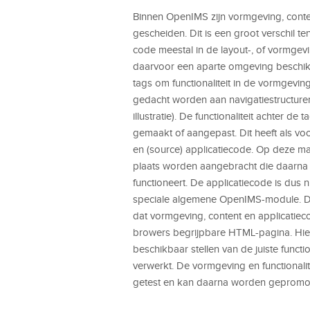
Binnen OpenIMS zijn vormgeving, conten
gescheiden. Dit is een groot verschil 
code meestal in de layout-, of vormge
daarvoor een aparte omgeving beschi
tags om functionaliteit in de vormgevin
gedacht worden aan navigatiestructuren
illustratie). De functionaliteit achter
gemaakt of aangepast. Dit heeft als v
en (source) applicatiecode. Op deze man
plaats worden aangebracht die daarna o
functioneert. De applicatiecode is dus 
speciale algemene OpenIMS-module. De
dat vormgeving, content en applicatie
browers begrijpbare HTML-pagina. Hierd
beschikbaar stellen van de juiste funct
verwerkt. De vormgeving en functionali
getest en kan daarna worden gepromov