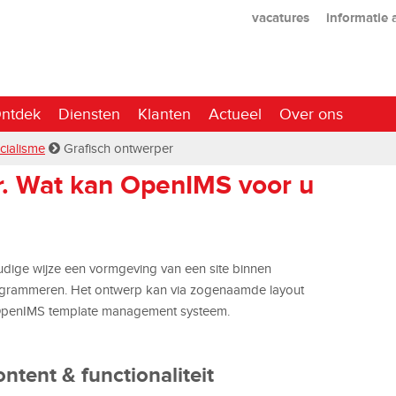
vacatures
informatie
ntdek
Diensten
Klanten
Actueel
Over ons
cialisme
Grafisch ontwerper
r. Wat kan OpenIMS voor u
dige wijze een vormgeving van een site binnen
grammeren. Het ontwerp kan via zogenaamde layout
 OpenIMS template management systeem.
ntent & functionaliteit