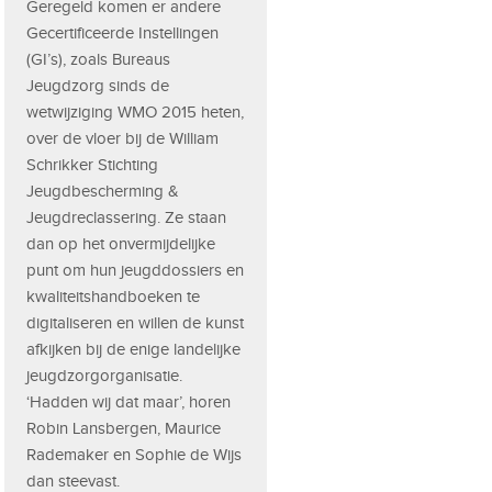
Geregeld komen er andere
Gecertificeerde Instellingen
(GI’s), zoals Bureaus
Jeugdzorg sinds de
wetwijziging WMO 2015 heten,
over de vloer bij de William
Schrikker Stichting
Jeugdbescherming &
Jeugdreclassering. Ze staan
dan op het onvermijdelijke
punt om hun jeugddossiers en
kwaliteitshandboeken te
digitaliseren en willen de kunst
afkijken bij de enige landelijke
jeugdzorgorganisatie.
‘Hadden wij dat maar’, horen
Robin Lansbergen, Maurice
Rademaker en Sophie de Wijs
dan steevast.