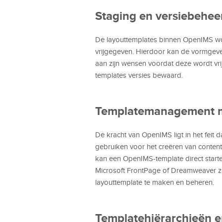
Staging en versiebehee
De layouttemplates binnen OpenIMS wor
vrijgegeven. Hierdoor kan de vormgever
aan zijn wensen voordat deze wordt vr
templates versies bewaard.
Templatemanagement me
De kracht van OpenIMS ligt in het feit
gebruiken voor het creëren van content
kan een OpenIMS-template direct starte
Microsoft FrontPage of Dreamweaver 
layouttemplate te maken en beheren.
Templatehiërarchieën e