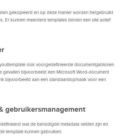
rden gekopieerd en op deze manier worden hergebruikt
es. Er kunnen meerdere templates binnen een site actief
er
layouttemplate ook voorgedefinieerde documentsjablonen
ste gevallen bijvoorbeeld een Microsoft Word-document
 denk bijvoorbeeld aan een standaardopmaak voor een
& gebruikersmanagement
definieerd wat de benodigde metadata velden zijn en
de template kunnen gebruiken.