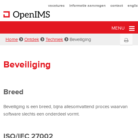
vacatures
informatie aanvragen
contact
engli
MENU
Home
Ontdek
Techniek
Beveiliging
Beveiliging
Breed
Beveiliging is een breed, bijna allesomvattend proces waarvan
software slechts een onderdeel vormt.
ISO/IEC 27002