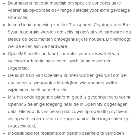
Daarnaast is het ook mogelijk om speciale controles uit te
voeren als bijvoorbeeld IP range detectie voor extra gevoelige
informatie;
In een Linux-omgeving kan het Transparent Cryptographic File
System gebruikt worden om zelfs bij diefstal van hardware nog
steeds de documenten ontoegankelijk te houden. Dit verhoogt
wel de eisen aan de hardware;
OpenIMS heeft standaard controles voor de kwaliteit van
wachtwoorden die naar eigen inzicht kunnen worden
uitgebreid;
De audit trails van OpenIMS kunnen worden gebruikt om per
document of webpagina te bekijken wie wanneer welke
wijzigingen heeft aangebracht;
Mits het onderliggende platform goed is geconfigureerd vormt
OpenIMS de enige toegang naar de in OpenIMS opgeslagen
data; Hiervoor is van belang dat zowel op operating systeem-
als op webserver-niveau de zogenaamde directoryrechten zijn
uitgeschakeld;
Mogelijkheid tot replicatie om beschikbaarheid te verhogen