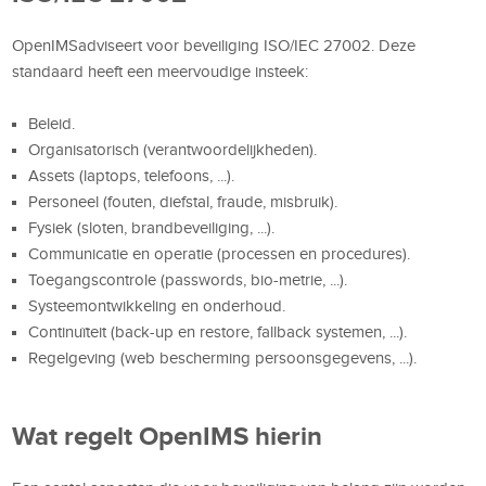
OpenIMSadviseert voor beveiliging ISO/IEC 27002. Deze
standaard heeft een meervoudige insteek:
Beleid.
Organisatorisch (verantwoordelijkheden).
Assets (laptops, telefoons, ...).
Personeel (fouten, diefstal, fraude, misbruik).
Fysiek (sloten, brandbeveiliging, ...).
Communicatie en operatie (processen en procedures).
Toegangscontrole (passwords, bio-metrie, ...).
Systeemontwikkeling en onderhoud.
Continuïteit
(back-up en restore, fallback systemen
, ...).
Regelgeving (web bescherming persoonsgegevens, ...).
Wat regelt OpenIMS hierin