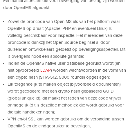
Een aantal aspecten die voor beveiliging van belang zijn worden
door OpenIMS afgedekt:
Zowel de broncode van OpenIMS
als van het platform waar
OpenIMS op draait (Apache, PHP en eventueel Linux) is
volledig beschikbaar voor inspectie. Het merendeel van deze
broncode is dankzij het Open Source beginsel al door
duizenden ontwikkelaars getoetst op beveiligingsaspecten. Dit
is overigens nooit een absolute garantie;
Indien de OpenIMS native user database gebruikt wordt (en
niet bijvoorbeeld
LDAP
) worden wachtwoorden in de vorm van
een crypto hash (SHA-512, 5000 rounds) opgeslagen;
Elk toegankelijk te maken object (bijvoorbeeld documenten)
wordt gecodeerd met een crypto hash gebaseerd GUID
(global unique id), dit maakt het raden van deze code vrijwel
onmogelijk (dit is dezelfde methodiek die wordt gebruikt voor
digitale handtekeningen);
VPN en/of SSL kan worden gebruikt om de verbinding tussen
OpenIMS en de eindgebruiker te beveiligen;