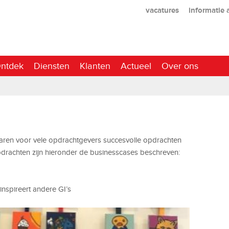
vacatures
informatie
ntdek
Diensten
Klanten
Actueel
Over ons
aren voor vele opdrachtgevers succesvolle opdrachten
pdrachten zijn hieronder de businesscases beschreven:
 inspireert andere GI’s