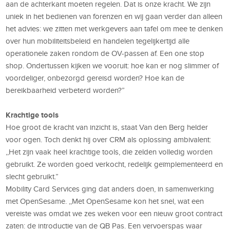
aan de achterkant moeten regelen. Dat is onze kracht. We zijn
uniek in het bedienen van forenzen en wij gaan verder dan alleen
het advies: we zitten met werkgevers aan tafel om mee te denken
over hun mobiliteitsbeleid en handelen tegelijkertijd alle
operationele zaken rondom de OV-passen af. Een one stop
shop. Ondertussen kijken we vooruit: hoe kan er nog slimmer of
voordeliger, onbezorgd gereisd worden? Hoe kan de
bereikbaarheid verbeterd worden?”
Krachtige tools
Hoe groot de kracht van inzicht is, staat Van den Berg helder
voor ogen. Toch denkt hij over CRM als oplossing ambivalent:
,,Het zijn vaak heel krachtige tools, die zelden volledig worden
gebruikt. Ze worden goed verkocht, redelijk geïmplementeerd en
slecht gebruikt.”
Mobility Card Services ging dat anders doen, in samenwerking
met OpenSesame. ,,Met OpenSesame kon het snel, wat een
vereiste was omdat we zes weken voor een nieuw groot contract
zaten: de introductie van de QB Pas. Een vervoerspas waar