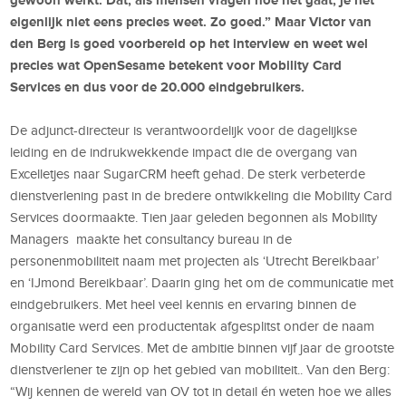
eigenlijk niet eens precies weet. Zo goed.” Maar Victor van
den Berg is goed voorbereid op het interview en weet wel
precies wat OpenSesame betekent voor Mobility Card
Services en dus voor de 20.000 eindgebruikers.
De adjunct-directeur is verantwoordelijk voor de dagelijkse
leiding en de indrukwekkende impact die de overgang van
Excelletjes naar SugarCRM heeft gehad. De sterk verbeterde
dienstverlening past in de bredere ontwikkeling die Mobility Card
Services doormaakte. Tien jaar geleden begonnen als Mobility
Managers maakte het consultancy bureau in de
personenmobiliteit naam met projecten als ‘Utrecht Bereikbaar’
en ‘IJmond Bereikbaar’. Daarin ging het om de communicatie met
eindgebruikers. Met heel veel kennis en ervaring binnen de
organisatie werd een productentak afgesplitst onder de naam
Mobility Card Services. Met de ambitie binnen vijf jaar de grootste
dienstverlener te zijn op het gebied van mobiliteit.. Van den Berg:
“Wij kennen de wereld van OV tot in detail én weten hoe we alles