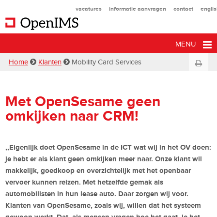
vacatures
informatie aanvragen
contact
engli
MENU
Home
Klanten
Mobility Card Services
Met OpenSesame geen
omkijken naar CRM!
,,Eigenlijk doet OpenSesame in de ICT wat wij in het OV doen:
je hebt er als klant geen omkijken meer naar. Onze klant wil
makkelijk, goedkoop en overzichtelijk met het openbaar
vervoer kunnen reizen. Met hetzelfde gemak als
automobilisten in hun lease auto. Daar zorgen wij voor.
Klanten van OpenSesame, zoals wij, willen dat het systeem
gewoon werkt. Dat, als mensen vragen hoe het gaat, je het