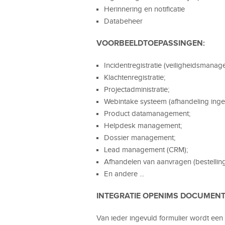
Herinnering en notificatie
Databeheer
VOORBEELDTOEPASSINGEN:
Incidentregistratie (veiligheidsmanag
Klachtenregistratie;
Projectadministratie;
Webintake systeem (afhandeling inge
Product datamanagement;
Helpdesk management;
Dossier management;
Lead management (CRM);
Afhandelen van aanvragen (bestelling
En andere ...
INTEGRATIE OPENIMS DOCUMEN
Van ieder ingevuld formulier wordt ee