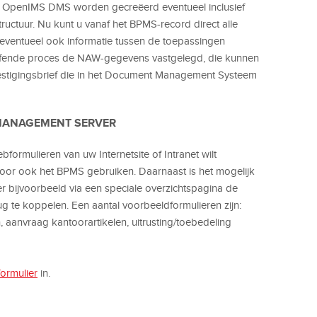
het OpenIMS DMS worden gecreëerd eventueel inclusief
ructuur. Nu kunt u vanaf het BPMS-record direct alle
ventueel ook informatie tussen de toepassingen
etreffende proces de NAW-gegevens vastgelegd, die kunnen
estigingsbrief die in het Document Management Systeem
 MANAGEMENT SERVER
formulieren van uw Internetsite of Intranet wilt
voor ook het BPMS gebruiken. Daarnaast is het mogelijk
er bijvoorbeeld via een speciale overzichtspagina de
rug te koppelen. Een aantal voorbeeldformulieren zijn:
, aanvraag kantoorartikelen, uitrusting/toebedeling
ormulier
in.