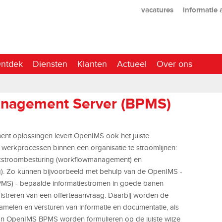
vacatures
informatie
ntdek
Diensten
Klanten
Actueel
Over ons
anagement Server (BPMS)
t oplossingen levert OpenIMS ook het juiste
werkprocessen binnen een organisatie te stroomlijnen:
rkstroombesturing (workflowmanagement) en
g). Zo kunnen bijvoorbeeld met behulp van de OpenIMS -
PMS) - bepaalde informatiestromen in goede banen
gistreren van een offerteaanvraag. Daarbij worden de
rzamelen en versturen van informatie en documentatie, als
an OpenIMS BPMS worden formulieren op de juiste wijze