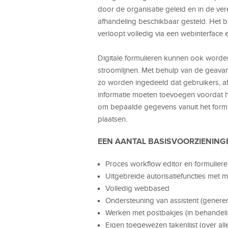
door de organisatie geleid en in de ve
afhandeling beschikbaar gesteld. Het b
verloopt volledig via een webinterface e
Digitale formulieren kunnen ook worden
stroomlijnen. Met behulp van de geavan
zo worden ingedeeld dat gebruikers, afh
informatie moeten toevoegen voordat he
om bepaalde gegevens vanuit het formul
plaatsen.
EEN AANTAL BASISVOORZIENINGE
Proces workflow editor en formuliere
Uitgebreide autorisatiefuncties met mo
Volledig webbased
Ondersteuning van assistent (generen
Werken met postbakjes (in behandelin
Eigen toegewezen takenlijst (over al