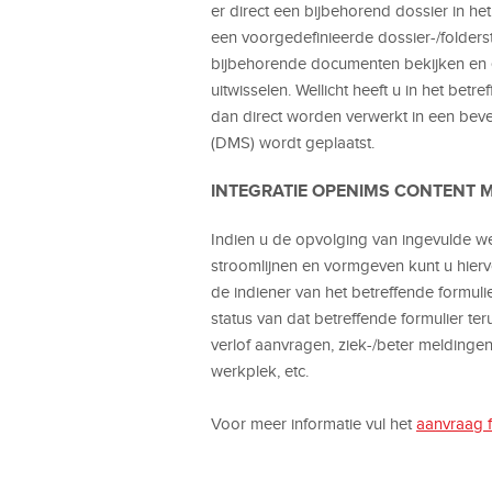
er direct een bijbehorend dossier in 
een voorgedefinieerde dossier-/folderst
bijbehorende documenten bekijken en e
uitwisselen. Wellicht heeft u in het b
dan direct worden verwerkt in een bev
(DMS) wordt geplaatst.
INTEGRATIE OPENIMS CONTENT
Indien u de opvolging van ingevulde web
stroomlijnen en vormgeven kunt u hier
de indiener van het betreffende formuli
status van dat betreffende formulier te
verlof aanvragen, ziek-/beter meldingen
werkplek, etc.
Voor meer informatie vul het
aanvraag f