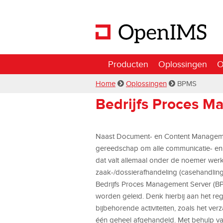
Producten
Oplossingen
O
Home
Oplossingen
BPMS
Bedrijfs Proces M
Naast Document- en Content Managemen
gereedschap om alle communicatie- en 
dat valt allemaal onder de noemer we
zaak-/dossierafhandeling (casehandlin
Bedrijfs Proces Management Server (B
worden geleid. Denk hierbij aan het re
bijbehorende activiteiten, zoals het ve
één geheel afgehandeld. Met behulp v