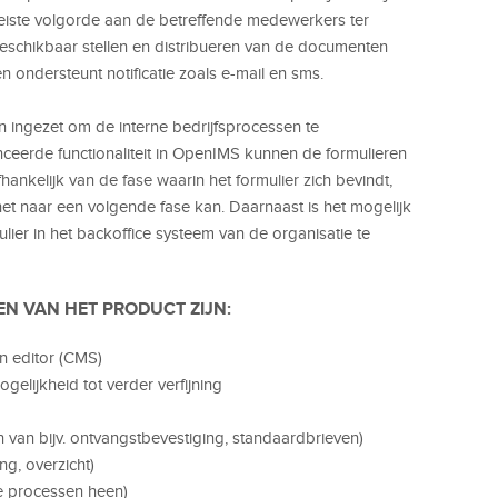
reiste volgorde aan de betreffende medewerkers ter
eschikbaar stellen en distribueren van de documenten
n ondersteunt notificatie zoals e-mail en sms.
 ingezet om de interne bedrijfsprocessen te
ceerde functionaliteit in OpenIMS kunnen de formulieren
ankelijk van de fase waarin het formulier zich bevindt,
t naar een volgende fase kan. Daarnaast is het mogelijk
ier in het backoffice systeem van de organisatie te
N VAN HET PRODUCT ZIJN:
n editor (CMS)
gelijkheid tot verder verfijning
 van bijv. ontvangstbevestiging, standaardbrieven)
g, overzicht)
le processen heen)