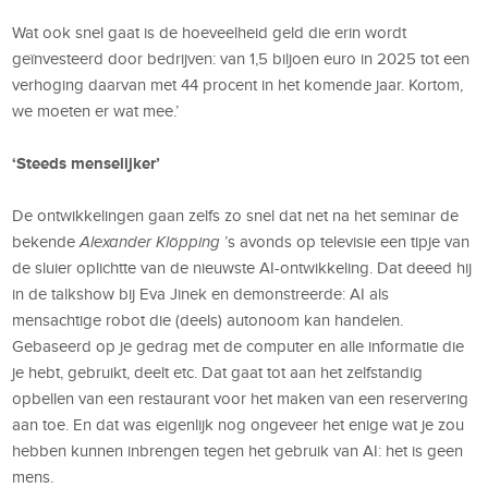
Wat ook snel gaat is de hoeveelheid geld die erin wordt
geïnvesteerd door bedrijven: van 1,5 biljoen euro in 2025 tot een
verhoging daarvan met 44 procent in het komende jaar. Kortom,
we moeten er wat mee.’
‘Steeds menselijker’
De ontwikkelingen gaan zelfs zo snel dat net na het seminar de
bekende
Alexander Klöpping
’s avonds op televisie een tipje van
de sluier oplichtte van de nieuwste AI-ontwikkeling. Dat deeed hij
in de talkshow bij Eva Jinek en demonstreerde: AI als
mensachtige robot die (deels) autonoom kan handelen.
Gebaseerd op je gedrag met de computer en alle informatie die
je hebt, gebruikt, deelt etc. Dat gaat tot aan het zelfstandig
opbellen van een restaurant voor het maken van een reservering
aan toe. En dat was eigenlijk nog ongeveer het enige wat je zou
hebben kunnen inbrengen tegen het gebruik van AI: het is geen
mens.