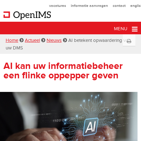
vacatures
informatie aanvragen
contact
engli
MENU
Home
Actueel
Nieuws
AI betekent opwaardering van
uw DMS
AI kan uw informatiebeheer
een flinke oppepper geven