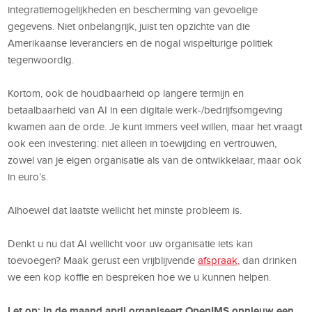
integratiemogelijkheden en bescherming van gevoelige
gegevens. Niet onbelangrijk, juist ten opzichte van die
Amerikaanse leveranciers en de nogal wispelturige politiek
tegenwoordig.
Kortom, ook de houdbaarheid op langere termijn en
betaalbaarheid van AI in een digitale werk-/bedrijfsomgeving
kwamen aan de orde. Je kunt immers veel willen, maar het vraagt
ook een investering: niet alleen in toewijding en vertrouwen,
zowel van je eigen organisatie als van de ontwikkelaar, maar ook
in euro’s.
Alhoewel dat laatste wellicht het minste probleem is.
Denkt u nu dat AI wellicht voor uw organisatie iets kan
toevoegen? Maak gerust een vrijblijvende
afspraak
, dan drinken
we een kop koffie en bespreken hoe we u kunnen helpen.
Let op: In de maand april organiseert OpenIMS opnieuw een