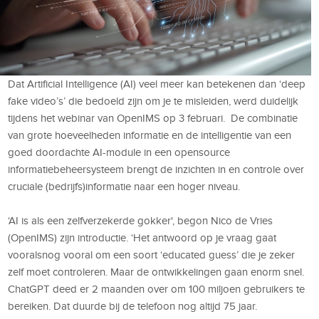
Dat Artificial Intelligence (AI) veel meer kan betekenen dan ‘deep
fake video’s’ die bedoeld zijn om je te misleiden, werd duidelijk
tijdens het webinar van OpenIMS op 3 februari. De combinatie
van grote hoeveelheden informatie en de intelligentie van een
goed doordachte AI-module in een opensource
informatiebeheersysteem brengt de inzichten in en controle over
cruciale (bedrijfs)informatie naar een hoger niveau.
‘AI is als een zelfverzekerde gokker', begon Nico de Vries
(OpenIMS) zijn introductie. ‘Het antwoord op je vraag gaat
vooralsnog vooral om een soort ‘educated guess’ die je zeker
zelf moet controleren. Maar de ontwikkelingen gaan enorm snel.
ChatGPT deed er 2 maanden over om 100 miljoen gebruikers te
bereiken. Dat duurde bij de telefoon nog altijd 75 jaar.