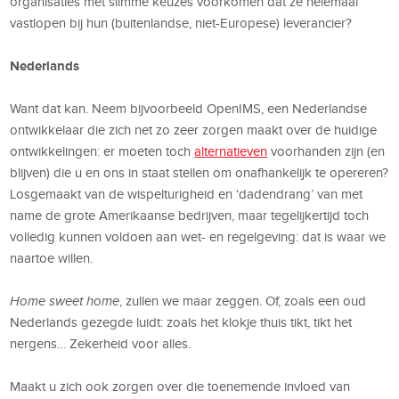
organisaties met slimme keuzes voorkomen dat ze helemaal
vastlopen bij hun (buitenlandse, niet-Europese) leverancier?
Nederlands
Want dat kan. Neem bijvoorbeeld OpenIMS, een Nederlandse
ontwikkelaar die zich net zo zeer zorgen maakt over de huidige
ontwikkelingen: er moeten toch
alternatieven
voorhanden zijn (en
blijven) die u en ons in staat stellen om onafhankelijk te opereren?
Losgemaakt van de wispelturigheid en ‘dadendrang’ van met
name de grote Amerikaanse bedrijven, maar tegelijkertijd toch
volledig kunnen voldoen aan wet- en regelgeving: dat is waar we
naartoe willen.
Home sweet home
, zullen we maar zeggen. Of, zoals een oud
Nederlands gezegde luidt: zoals het klokje thuis tikt, tikt het
nergens… Zekerheid voor alles.
Maakt u zich ook zorgen over die toenemende invloed van