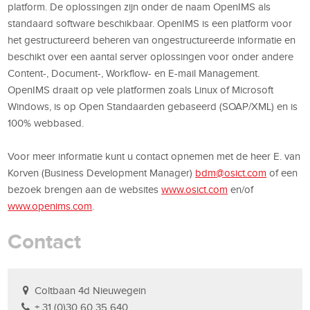
platform. De oplossingen zijn onder de naam OpenIMS als
standaard software beschikbaar. OpenIMS is een platform voor
het gestructureerd beheren van ongestructureerde informatie en
beschikt over een aantal server oplossingen voor onder andere
Content-, Document-, Workflow- en E-mail Management.
OpenIMS draait op vele platformen zoals Linux of Microsoft
Windows, is op Open Standaarden gebaseerd (SOAP/XML) en is
100% webbased.
Voor meer informatie kunt u contact opnemen met de heer E. van
Korven (Business Development Manager)
bdm@osict.com
of een
bezoek brengen aan de websites
www.osict.com
en/of
www.openims.com
.
Contact
Coltbaan 4d Nieuwegein
+ 31 (0)30 60 35 640