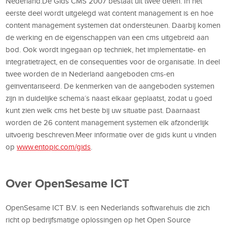
Nederland.De Gids CMS 2007 bestaat uit twee delen. In het
eerste deel wordt uitgelegd wat content management is en hoe
content management systemen dat ondersteunen. Daarbij komen
de werking en de eigenschappen van een cms uitgebreid aan
bod. Ook wordt ingegaan op techniek, het implementatie- en
integratietraject, en de consequenties voor de organisatie. In deel
twee worden de in Nederland aangeboden cms-en
geïnventariseerd. De kenmerken van de aangeboden systemen
zijn in duidelijke schema´s naast elkaar geplaatst, zodat u goed
kunt zien welk cms het beste bij uw situatie past. Daarnaast
worden de 26 content management systemen elk afzonderlijk
uitvoerig beschreven.Meer informatie over de gids kunt u vinden
op
www.entopic.com/gids
.
Over OpenSesame ICT
OpenSesame ICT B.V. is een Nederlands softwarehuis die zich
richt op bedrijfsmatige oplossingen op het Open Source