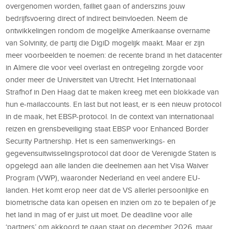
overgenomen worden, failliet gaan of anderszins jouw
bedrijfsvoering direct of indirect beïnvloeden. Neem de
ontwikkelingen rondom de mogelijke Amerikaanse overname
van Solvinity, de partij die DigiD mogelijk maakt. Maar er zijn
meer voorbeelden te noemen: de recente brand in het datacenter
in Almere die voor veel overlast en ontregeling zorgde voor
onder meer de Universiteit van Utrecht. Het Internationaal
Strafhof in Den Haag dat te maken kreeg met een blokkade van
hun e-mailaccounts. En last but not least, er is een nieuw protocol
in de maak, het EBSP-protocol. In de context van internationaal
reizen en grensbeveiliging staat EBSP voor Enhanced Border
Security Partnership. Het is een samenwerkings- en
gegevensuitwisselingsprotocol dat door de Verenigde Staten is
opgelegd aan alle landen die deelnemen aan het Visa Waiver
Program (VWP), waaronder Nederland en veel andere EU-
landen. Het komt erop neer dat de VS allerlei persoonlijke en
biometrische data kan opeisen en inzien om zo te bepalen of je
het land in mag of er juist uit moet. De deadline voor alle
‘partners’ om akkoord te gaan staat op december 2026, maar