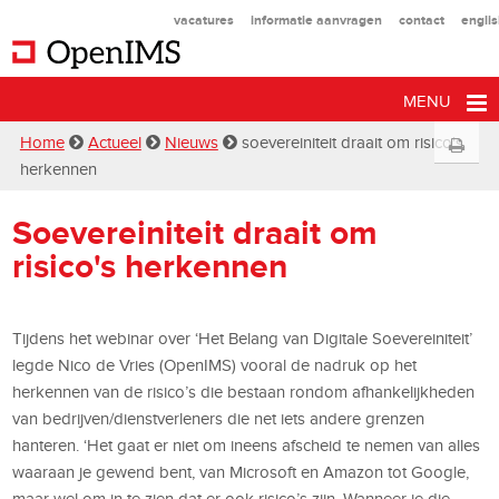
vacatures
informatie aanvragen
contact
engli
MENU
Home
Actueel
Nieuws
soevereiniteit draait om risico's
herkennen
Soevereiniteit draait om
risico's herkennen
Tijdens het webinar over ‘Het Belang van Digitale Soevereiniteit’
legde Nico de Vries (OpenIMS) vooral de nadruk op het
herkennen van de risico’s die bestaan rondom afhankelijkheden
van bedrijven/dienstverleners die net iets andere grenzen
hanteren. ‘Het gaat er niet om ineens afscheid te nemen van alles
waaraan je gewend bent, van Microsoft en Amazon tot Google,
maar wel om in te zien dat er ook risico’s zijn. Wanneer je die