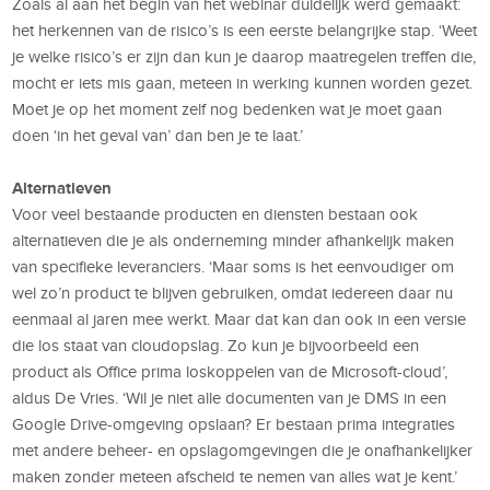
Zoals al aan het begin van het webinar duidelijk werd gemaakt:
het herkennen van de risico’s is een eerste belangrijke stap. ‘Weet
je welke risico’s er zijn dan kun je daarop maatregelen treffen die,
mocht er iets mis gaan, meteen in werking kunnen worden gezet.
Moet je op het moment zelf nog bedenken wat je moet gaan
doen ‘in het geval van’ dan ben je te laat.’
Alternatieven
Voor veel bestaande producten en diensten bestaan ook
alternatieven die je als onderneming minder afhankelijk maken
van specifieke leveranciers. ‘Maar soms is het eenvoudiger om
wel zo’n product te blijven gebruiken, omdat iedereen daar nu
eenmaal al jaren mee werkt. Maar dat kan dan ook in een versie
die los staat van cloudopslag. Zo kun je bijvoorbeeld een
product als Office prima loskoppelen van de Microsoft-cloud’,
aldus De Vries. ‘Wil je niet alle documenten van je DMS in een
Google Drive-omgeving opslaan? Er bestaan prima integraties
met andere beheer- en opslagomgevingen die je onafhankelijker
maken zonder meteen afscheid te nemen van alles wat je kent.’