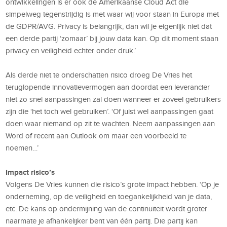
ontwikkelingen is er ook de Amerikaanse Cloud Act die
simpelweg tegenstrijdig is met waar wij voor staan in Europa met
de GDPR/AVG. Privacy is belangrijk, dan wil je eigenlijk niet dat
een derde partij ‘zomaar’ bij jouw data kan. Op dit moment staan
privacy en veiligheid echter onder druk.’
Als derde niet te onderschatten risico droeg De Vries het
teruglopende innovatievermogen aan doordat een leverancier
niet zo snel aanpassingen zal doen wanneer er zoveel gebruikers
zijn die ‘het toch wel gebruiken’. ‘Of juist wel aanpassingen gaat
doen waar niemand op zit te wachten. Neem aanpassingen aan
Word of recent aan Outlook om maar een voorbeeld te
noemen…’
Impact risico’s
Volgens De Vries kunnen die risico’s grote impact hebben. ‘Op je
onderneming, op de veiligheid en toegankelijkheid van je data,
etc. De kans op ondermijning van de continuïteit wordt groter
naarmate je afhankelijker bent van één partij. Die partij kan