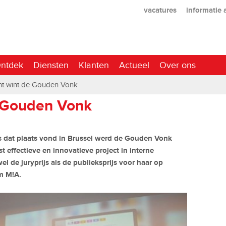
vacatures
informatie
ntdek
Diensten
Klanten
Actueel
Over ons
nt wint de Gouden Vonk
e Gouden Vonk
s dat plaats vond in Brussel werd de Gouden Vonk
st effectieve en innovatieve project in interne
 de juryprijs als de publieksprijs voor haar op
m M!A.