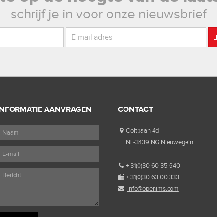
schrijf je in voor onze nieuwsbrief
INFORMATIE AANVRAGEN
CONTACT
Coltbaan 4d
NL-3439 NG Nieuwegein
+ 31(0)30 60 35 640
+ 31(0)30 63 00 333
info@openims.com