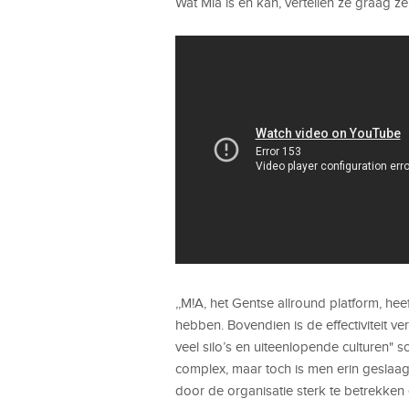
Wat Mia is en kan, vertellen ze graag zel
,,M!A, het Gentse allround platform, hee
hebben. Bovendien is de effectiviteit 
veel silo’s en uiteenlopende culturen" sc
complex, maar toch is men erin geslaagd
door de organisatie sterk te betrekke