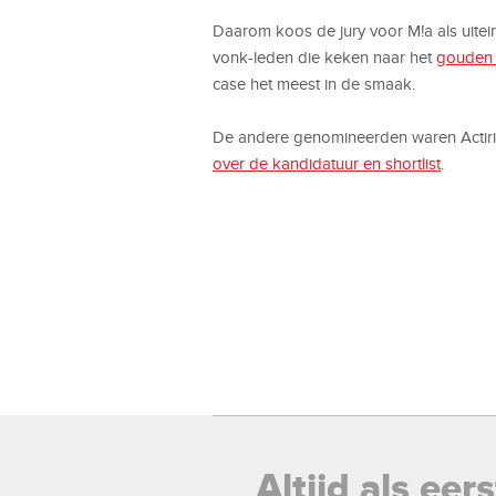
Daarom koos de jury voor M!a als uitei
vonk-leden die keken naar het
gouden 
case het meest in de smaak.
De andere genomineerden waren Actiris
over de kandidatuur en shortlist
.
Altijd als ee