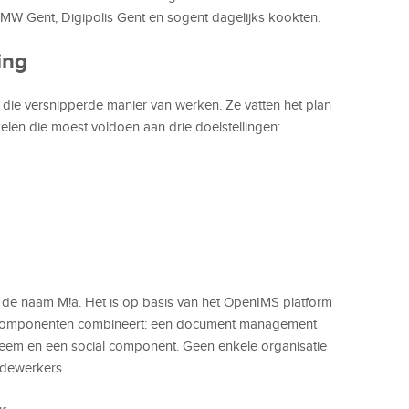
W Gent, Digipolis Gent en sogent dagelijks kookten.
ing
 die versnipperde manier van werken. Ze vatten het plan
elen die moest voldoen aan drie doelstellingen:
 de naam M!a. Het is op basis van het OpenIMS platform
 componenten combineert: een document management
eem en een social component. Geen enkele organisatie
edewerkers.