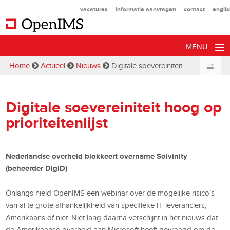
vacatures
informatie aanvragen
contact
engli
MENU
Home
Actueel
Nieuws
Digitale soevereiniteit
Digitale soevereiniteit hoog op
prioriteitenlijst
Nederlandse overheid blokkeert overname Solvinity
(beheerder DigiD)
Onlangs hield OpenIMS een webinar over de mogelijke risico’s
van al te grote afhankelijkheid van specifieke IT-leveranciers,
Amerikaans of niet. Niet lang daarna verschijnt in het nieuws dat
de Amerikaanse overheid aan Microsoft heeft gevraagd om de