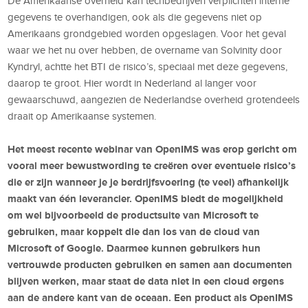
De Amerikaanse overheid kan techbedrijven verplichten interne
gegevens te overhandigen, ook als die gegevens niet op
Amerikaans grondgebied worden opgeslagen. Voor het geval
waar we het nu over hebben, de overname van Solvinity door
Kyndryl, achtte het BTI de risico’s, speciaal met deze gegevens,
daarop te groot. Hier wordt in Nederland al langer voor
gewaarschuwd, aangezien de Nederlandse overheid grotendeels
draait op Amerikaanse systemen.
Het meest recente webinar van OpenIMS was erop gericht om
vooral meer bewustwording te creëren over eventuele risico’s
die er zijn wanneer je je berdrijfsvoering (te veel) afhankelijk
maakt van
éé
n leverancier. OpenIMS biedt de mogelijkheid
om wel bijvoorbeeld de productsuite van Microsoft te
gebruiken, maar koppelt die dan los van de cloud van
Microsoft of Google. Daarmee kunnen gebruikers hun
vertrouwde producten gebruiken en samen aan documenten
blijven werken, maar staat de data niet in een cloud ergens
aan de andere kant van de oceaan. Een product als OpenIMS