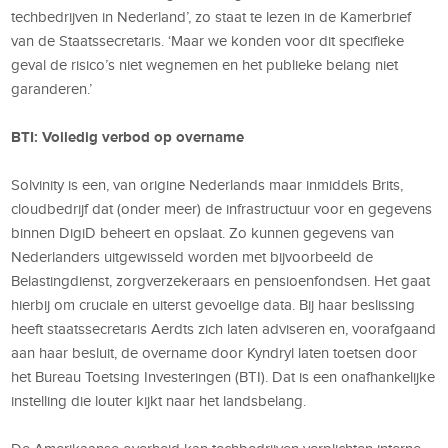
techbedrijven in Nederland’, zo staat te lezen in de Kamerbrief
van de Staatssecretaris. ‘Maar we konden voor dit specifieke
geval de risico’s niet wegnemen en het publieke belang niet
garanderen.’
BTI: Volledig verbod op overname
Solvinity is een, van origine Nederlands maar inmiddels Brits,
cloudbedrijf dat (onder meer) de infrastructuur voor en gegevens
binnen DigiD beheert en opslaat. Zo kunnen gegevens van
Nederlanders uitgewisseld worden met bijvoorbeeld de
Belastingdienst, zorgverzekeraars en pensioenfondsen. Het gaat
hierbij om cruciale en uiterst gevoelige data. Bij haar beslissing
heeft staatssecretaris Aerdts zich laten adviseren en, voorafgaand
aan haar besluit, de overname door Kyndryl laten toetsen door
het Bureau Toetsing Investeringen (BTI). Dat is een onafhankelijke
instelling die louter kijkt naar het landsbelang.